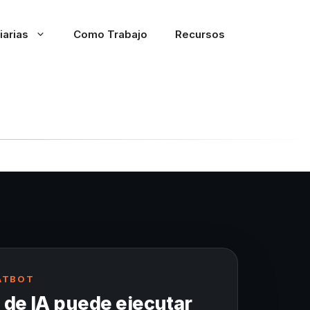
iarias
Como Trabajo
Recursos
ATBOT
 de IA puede ejecutar