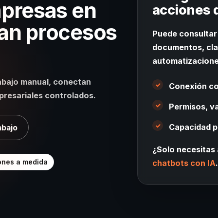
mpresas en
acciones 
an procesos
Puede consultar 
documentos, clas
automatizaciones
rabajo manual, conectan
Conexión co
presariales controlados.
Permisos, va
Capacidad p
abajo
¿Solo necesitas
ones a medida
chatbots con IA
.