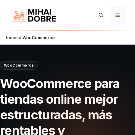
Saltar
al
Menú
contenido
Inicio
»
WooCommerce
WooCommerce
WooCommerce para
tiendas online mejor
estructuradas, más
rentables y