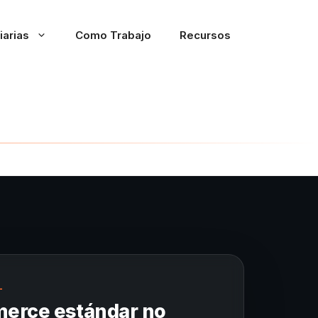
iarias
Como Trabajo
Recursos
L
rce estándar no