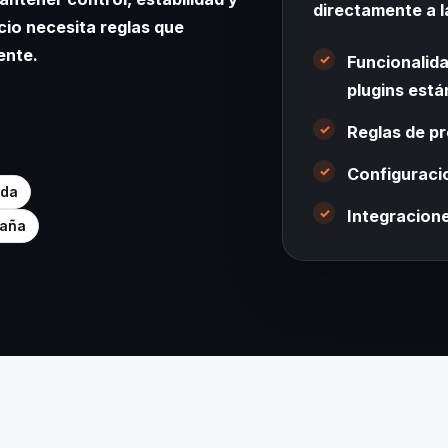
directamente a l
cio necesita reglas que
ente.
Funcionalida
plugins está
Reglas de p
Configuraci
ada
Integracion
paña