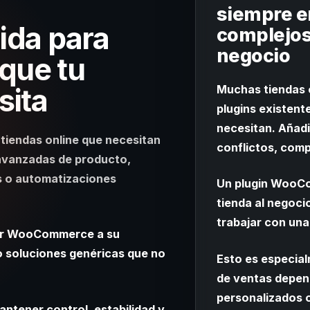
siempre e
da para
complejos
negocio
 que tu
sita
Muchas tiendas o
plugins existen
necesitan. Añad
iendas online que necesitan
conflictos, compl
 avanzadas de producto,
s o automatizaciones
Un plugin WooCo
tienda al negoci
trabajar con una
tar WooCommerce a su
 o soluciones genéricas que no
Esto es especia
de ventas depend
personalizados 
tener control, estabilidad y