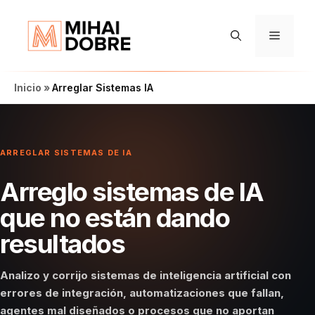
Saltar
al
Menú
contenido
Inicio
»
Arreglar Sistemas IA
ARREGLAR SISTEMAS DE IA
Arreglo sistemas de IA
que no están dando
resultados
Analizo y corrijo sistemas de inteligencia artificial con
errores de integración, automatizaciones que fallan,
agentes mal diseñados o procesos que no aportan