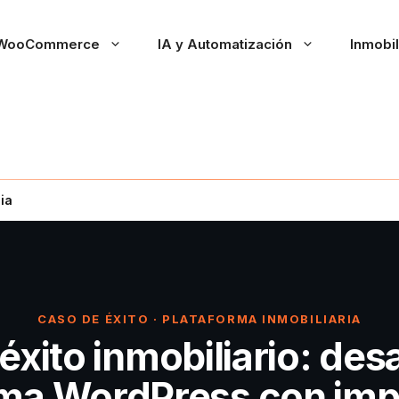
WooCommerce
IA y Automatización
Inmobil
ia
CASO DE ÉXITO · PLATAFORMA INMOBILIARIA
éxito inmobiliario: desa
rma WordPress con imp