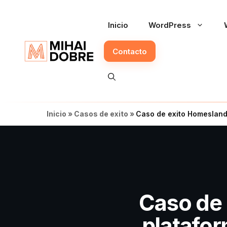
Saltar
al
Inicio
WordPress
contenido
Contacto
Inicio
»
Casos de exito
»
Caso de exito Homesland
Caso de 
platafo