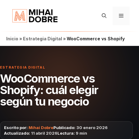
Saltar
al
Menú
contenido
Inicio
»
Estrategia Digital
»
WooCommerce vs Shopify
ESTRATEGIA DIGITAL
WooCommerce vs
Shopify: cuál elegir
según tu negocio
Escrito por:
Mihai Dobre
Publicado:
30 enero 2026
Actualizado:
11 abril 2026
Lectura:
9 min