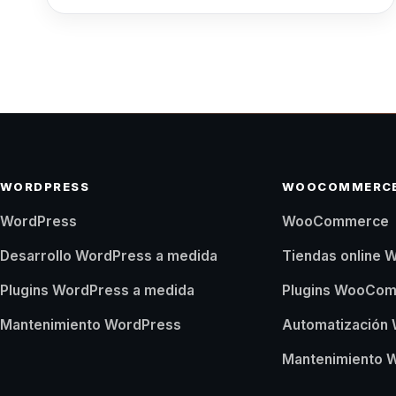
lógica general de la web para que Google la
entienda mejor y …
Leer más
WORDPRESS
WOOCOMMERC
WordPress
WooCommerce
Desarrollo WordPress a medida
Tiendas online
Plugins WordPress a medida
Plugins WooCom
Mantenimiento WordPress
Automatizació
Mantenimiento