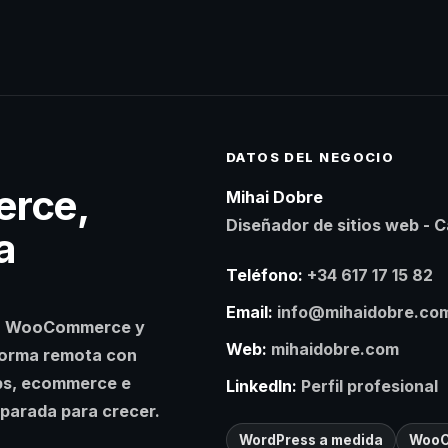
DATOS DEL NEGOCIO
rce,
Mihai Dobre
Diseñador de sitios web - 
a
Teléfono:
+34 617 17 15 82
Email:
info@mihaidobre.co
ss, WooCommerce y
Web:
mihaidobre.com
forma remota con
bs, ecommerce e
LinkedIn:
Perfil profesional
eparada para crecer.
WordPress a medida
WooC